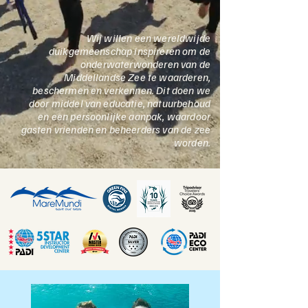
Wij willen een wereldwijde
duikgemeenschap inspireren om de
onderwaterwonderen van de
Middellandse Zee te waarderen,
beschermen en verkennen. Dit doen we
door middel van educatie, natuurbehoud
en een persoonlijke aanpak, waardoor
gasten vrienden en beheerders van de zee
worden.