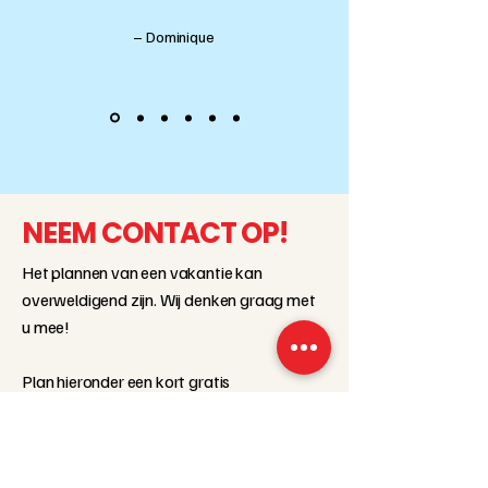
– Dominique
NEEM CONTACT OP!
Het plannen van een vakantie kan
overweldigend zijn. Wij denken graag met
u mee!
Plan hieronder een kort gratis
telefoongesprek en wij stellen een
persoonlijk plan op voor uw
duik-/snorkelactiviteiten, boeken een