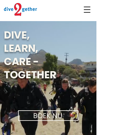
DIVE,
LEARN,
CARE -
TOGETHER
BOEK NU