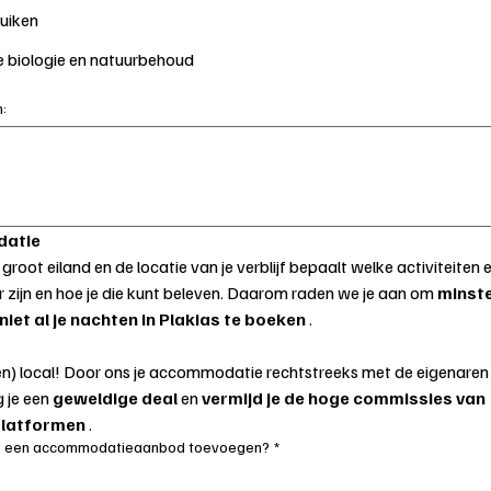
uiken
 biologie en natuurbehoud
:
atie
 groot eiland en de locatie van je verblijf bepaalt welke activiteiten er
 zijn en hoe je die kunt beleven. Daarom raden we je aan om 
minste
niet al je nachten in Plakias te boeken
 .
en) local! Door ons je accommodatie rechtstreeks met de eigenaren t
g je een 
geweldige deal
 en 
vermijd je de hoge commissies van 
latformen
 .
we een accommodatieaanbod toevoegen?
*