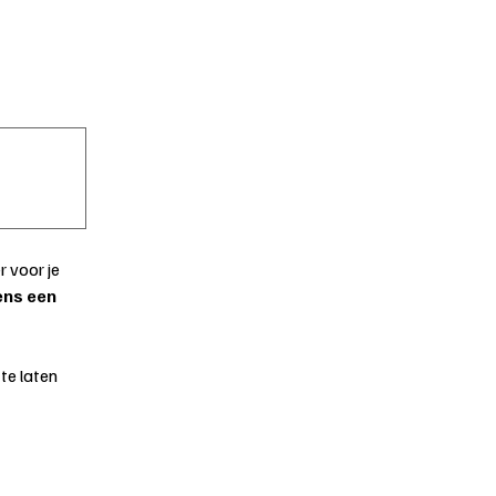
 voor je 
ns een 
e laten 