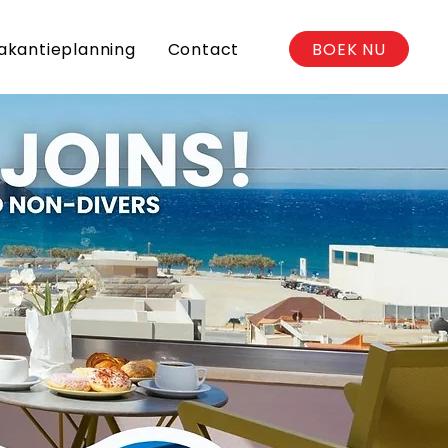
BOEK NU
akantieplanning
Contact