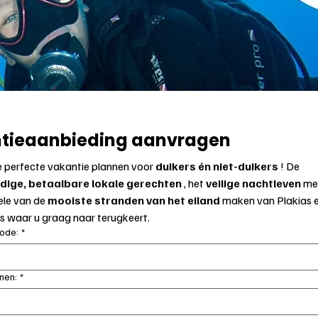
tieaanbieding aanvragen
 perfecte vakantie plannen voor 
duikers én niet-duikers
 ! De 
ige, betaalbare lokale gerechten
 , het 
veilige nachtleven
 me
ele van de 
mooiste stranden van het eiland
 maken van Plakias e
s waar u graag naar terugkeert.
ode:
*
nen:
*