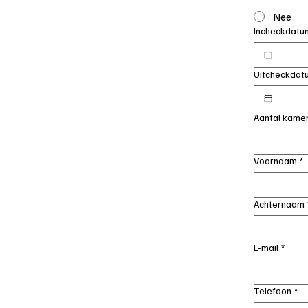
Nee
Incheckdatu
Uitcheckdat
Aantal kamer
Voornaam
*
Achternaam
E-mail
*
Telefoon
*