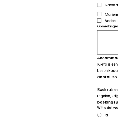
Nachtd
Mariene
Ander:
Opmerkingen
Accommod
Kreta is een
beschikbaar
aantal, zo 
Boek (als e
regelen, krij
boekingsp
Wilt u dat 
Ja