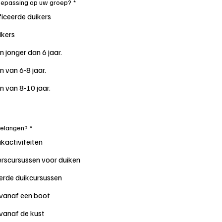
oepassing op uw groep?
*
ficeerde duikers
ikers
n jonger dan 6 jaar.
n van 6-8 jaar.
n van 8-10 jaar.
belangen?
*
ikactiviteiten
rscursussen voor duiken
erde duikcursussen
vanaf een boot
vanaf de kust