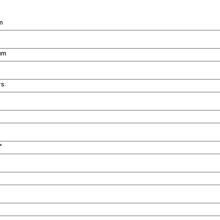
m
um
s:
*