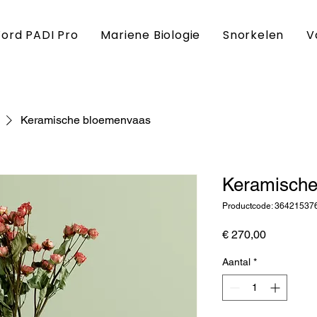
ord PADI Pro
Mariene Biologie
Snorkelen
V
Keramische bloemenvaas
Keramische
Productcode: 3642153
Prijs
€ 270,00
Aantal
*