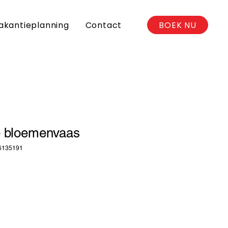
BOEK NU
akantieplanning
Contact
 bloemenvaas
76135191