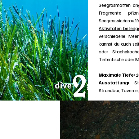
Seegrasmatten ang
Fragmente pfl
Seegraswiederauffo
Aktivitäten beteilig
verschiedene Mee
kannst du auch sel
oder Stachelroch
Tintenfische oder M
Maximale Tiefe:
1
Ausstattung:
Str
Strandbar, Taverne,