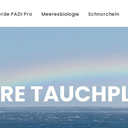
rde PADI Pro
Meeresbiologie
Schnorcheln
RE TAUCHP