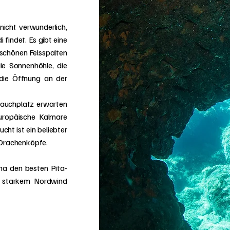
nicht verwunderlich,
indet. Es gibt eine
rschönen Felsspalten
ie Sonnenhöhle, die
die Öffnung an der
tauchplatz erwarten
Europäische Kalmare
cht ist ein beliebter
 Drachenköpfe.
ina den besten Pita-
 starkem Nordwind