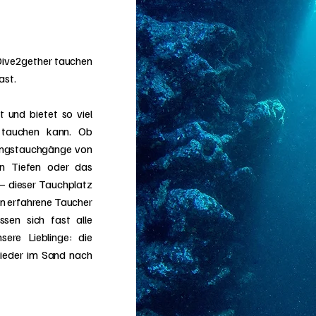
Dive2gether tauchen
ast.
 und bietet so viel
 tauchen kann. Ob
bungstauchgänge von
en Tiefen oder das
– dieser Tauchplatz
en erfahrene Taucher
ssen sich fast alle
sere Lieblinge: die
wieder im Sand nach