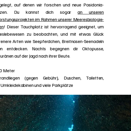
elegt, auf denen wir forschen und neue Posidonia-
anzen. Du kannst dich sogar
an unseren
rstungsprojekten im Rahmen unserer Meeresbiologie-
en
! Dieser Tauchplatz ist hervorragend geeignet, um
reslebewesen zu beobachten, und mit etwas Glück
tenere Arten wie Seepferdchen, Breitnasen-Seenadeln
en entdecken. Nachts begegnen dir Oktopusse,
uränen auf der Jagd nach ihrer Beute.
0 Meter
andliegen (gegen Gebühr), Duschen, Toiletten,
 Umkleidekabinen und viele Parkplätze